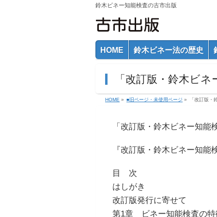
鈴木ビネー知能検査の古市出版
HOME
鈴木ビネー法の歴史
「改訂版・鈴木ビネ
HOME
»
■旧ページ・未使用ページ
»
「改訂版・
「改訂版・鈴木ビネー知能
『改訂版・鈴木ビネー知能
目 次
はしがき
改訂版発行に寄せて
第1章 ビネー知能検査の特