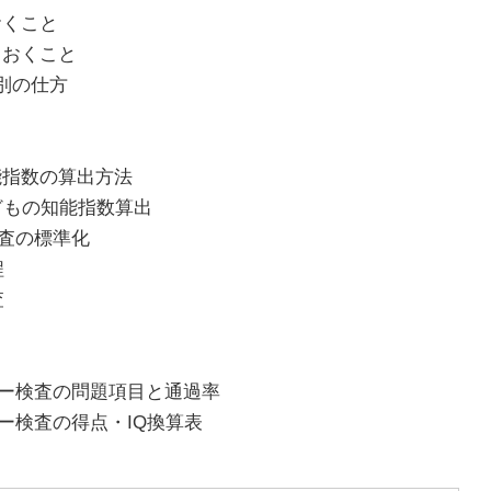
おくこと
ておくこと
区別の仕方
能指数の算出方法
子どもの知能指数算出
査の標準化
程
査
ネー検査の問題項目と通過率
ー検査の得点・IQ換算表