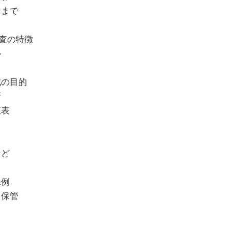
るまで
査の特徴
ル
成の目的
新
覧表
など
録例
・保管