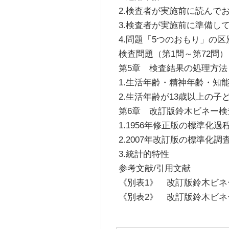
2.検査者が実施前に読んで
3.検査者が実施前に準備し
4.問題「5つのおもり」の
検査問題（第1問～第72問）
第5章 検査結果の処理方法
1.生活年齢・精神年齢・知
2.生活年齢が13歳以上の
第6章 改訂版鈴木ビネー検
1.1956年修正版の標準化過
2.2007年改訂版の標準化調
3.統計的特性
参考文献/引用文献
《別表1》 改訂版鈴木ビ
《別表2》 改訂版鈴木ビネ